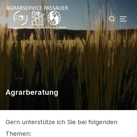
Zu
Inhalten
Suchen
SEIT
springen
nach:
Agrarberatung
Gern unterstütze ich Sie bei folgenden
Themen: